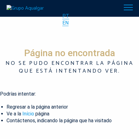
PT
EN
Página no encontrada
NO SE PUDO ENCONTRAR LA PÁGINA
QUE ESTÁ INTENTANDO VER.
Podrías intentar:
Regresar a la página anterior
Ve a la
Início
página
Contáctenos, indicando la página que ha visitado